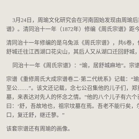
3月24日，周瑜文化研究会在河南固始发现由周瑜后裔
谱》。清同治十一年（1872年）修编《周氏宗谱》距今
清同治十一年修编的是乌兔派《周氏宗谱》，共6卷
舒城迁往江西湖口花尖山，其后人又从湖口迁回舒城
同治十一年《周氏宗谱》：“瑜，居舒城麻地”。宗谱
宗谱《重修周氏大成宗谱卷二·第二代统系》记载：“
至公……”。该文还记载，念七公召集他的儿子们，郑
墓，来表达对先人的怀念之情。”他的八个儿子有六个
曰：‘舒，吾故地也，祖宗坟墓在焉。吾老不能行矣，
口，复迁舒，继迁蓼。”
该套宗谱还有周瑜的画像。